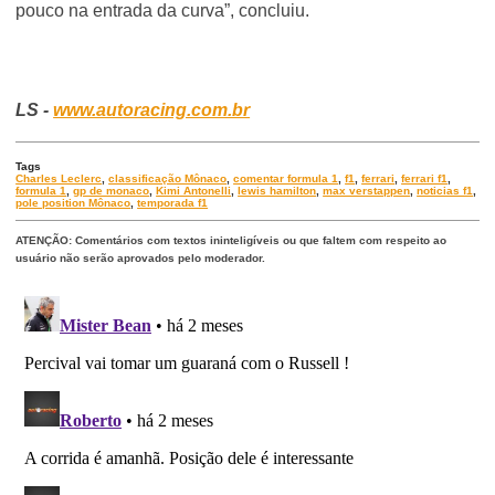
pouco na entrada da curva”, concluiu.
LS -
www.autoracing.com.br
Tags
Charles Leclerc
,
classificação Mônaco
,
comentar formula 1
,
f1
,
ferrari
,
ferrari f1
,
formula 1
,
gp de monaco
,
Kimi Antonelli
,
lewis hamilton
,
max verstappen
,
noticias f1
,
pole position Mônaco
,
temporada f1
ATENÇÃO: Comentários com textos ininteligíveis ou que faltem com respeito ao
usuário não serão aprovados pelo moderador.