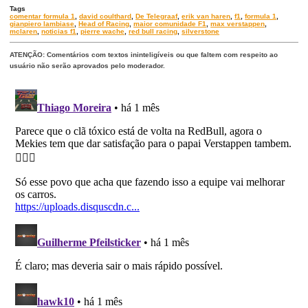
Tags
comentar formula 1
,
david coulthard
,
De Telegraaf
,
erik van haren
,
f1
,
formula 1
,
gianpiero lambiase
,
Head of Racing
,
maior comunidade F1
,
max verstappen
,
mclaren
,
noticias f1
,
pierre wache
,
red bull racing
,
silverstone
ATENÇÃO: Comentários com textos ininteligíveis ou que faltem com respeito ao
usuário não serão aprovados pelo moderador.