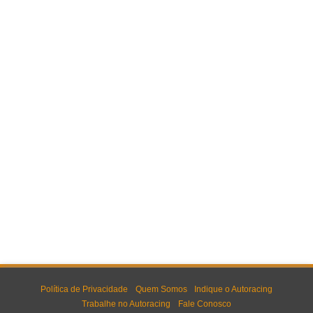
Política de Privacidade
Quem Somos
Indique o Autoracing
Trabalhe no Autoracing
Fale Conosco