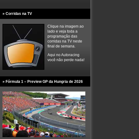
» Corridas na TV
Clique na imagem ao
lado e veja toda a
programação das
corridas na TV neste
final de semana.
Aqui no Autoracing
você não perde nada!
» Fórmula 1 – Preview GP da Hungria de 2026