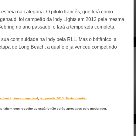
a estreia na categoria. O piloto francês, que terá como
genaud, foi campeão da Indy Lights em 2012 pela mesma
 Sebring no ano passado, e fará a temporada completa.
 sua continuidade na Indy pela RLL. Mas o britânico, a
 etapa de Long Beach, a qual ele já venceu competindo
schmidt
,
simon pagenaud
,
temporada 2013
,
Tristan Vautier
ue faltem com respeito ao usuário não serão aprovados pelo moderador.