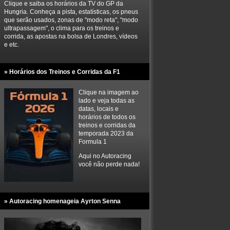
Clique e saiba os horários da TV do GP da
Hungria. Conheça a pista, estatísticas, os pneus
que serão usados, zonas de "modo reta", "modo
ultrapassagem", o clima para os treinos e
corrida, as apostas na bolsa de Londres, vídeos
e etc.
» Horários dos Treinos e Corridas da F1
Clique na imagem ao
lado e veja todas as
datas, locais e
horários de todos os
treinos e corridas da
temporada 2023 da
Formula 1
Aqui no Autoracing
você não perde nada!
» Autoracing homenageia Ayrton Senna