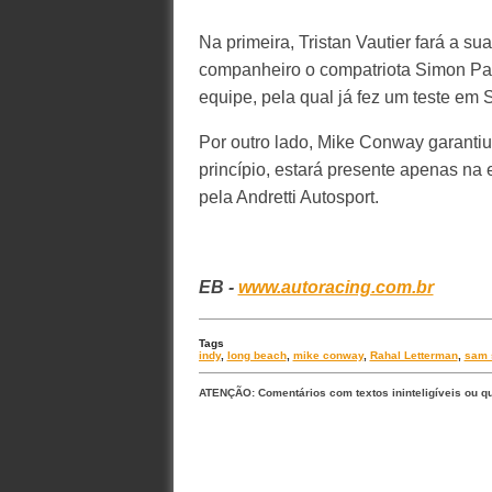
Na primeira, Tristan Vautier fará a su
companheiro o compatriota Simon Pa
equipe, pela qual já fez um teste em
Por outro lado, Mike Conway garantiu
princípio, estará presente apenas na
pela Andretti Autosport.
EB -
www.autoracing.com.br
Tags
indy
,
long beach
,
mike conway
,
Rahal Letterman
,
sam 
ATENÇÃO: Comentários com textos ininteligíveis ou q