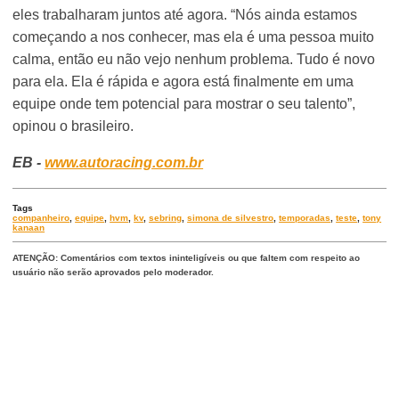
eles trabalharam juntos até agora. “Nós ainda estamos
começando a nos conhecer, mas ela é uma pessoa muito
calma, então eu não vejo nenhum problema. Tudo é novo
para ela. Ela é rápida e agora está finalmente em uma
equipe onde tem potencial para mostrar o seu talento”,
opinou o brasileiro.
EB -
www.autoracing.com.br
Tags
companheiro
,
equipe
,
hvm
,
kv
,
sebring
,
simona de silvestro
,
temporadas
,
teste
,
tony
kanaan
ATENÇÃO: Comentários com textos ininteligíveis ou que faltem com respeito ao
usuário não serão aprovados pelo moderador.