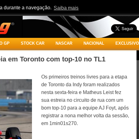
cia durante a navegação.
Saiba mais
O GP
STOCK CAR
NASCAR
NACIONAL
EXCLUSIVO
eia em Toronto com top-10 no TL1
Os primeiros treinos livres para a etapa
de Toronto da Indy foram realizados
nesta sexta-feira e Matheus Leist fez
sua estreia no circuito de rua com um
bom top-10 para a equipe AJ Foyt, após
registrar a nona melhor volta da sessão,
em 1min01s270.