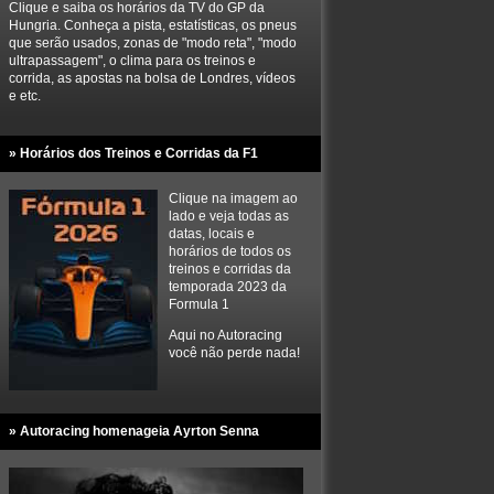
Clique e saiba os horários da TV do GP da
Hungria. Conheça a pista, estatísticas, os pneus
que serão usados, zonas de "modo reta", "modo
ultrapassagem", o clima para os treinos e
corrida, as apostas na bolsa de Londres, vídeos
e etc.
» Horários dos Treinos e Corridas da F1
Clique na imagem ao
lado e veja todas as
datas, locais e
horários de todos os
treinos e corridas da
temporada 2023 da
Formula 1
Aqui no Autoracing
você não perde nada!
» Autoracing homenageia Ayrton Senna