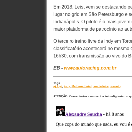
Em 2018, Leist vem se destacando pe
lugar no grid em São Petersburgo e s
Indianápolis. O piloto é o mais jovem
maior plataforma de patrocínio ao aut
O terceiro treino livre da Indy em T
classificatório acontecerá no mesmo 
16h30, com transmissão ao vivo do Ba
EB -
www.autoracing.com.br
Tags
aj foyt
,
indy
,
Matheus Leist
,
sexta-feira
,
toronto
ATENÇÃO: Comentários com textos ininteligíveis ou q