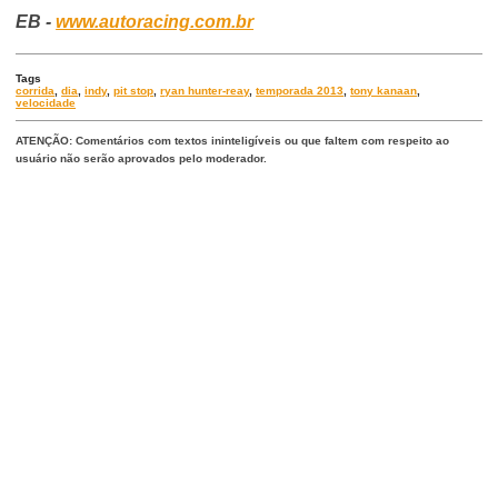
EB -
www.autoracing.com.br
Tags
corrida
,
dia
,
indy
,
pit stop
,
ryan hunter-reay
,
temporada 2013
,
tony kanaan
,
velocidade
ATENÇÃO: Comentários com textos ininteligíveis ou que faltem com respeito ao
usuário não serão aprovados pelo moderador.