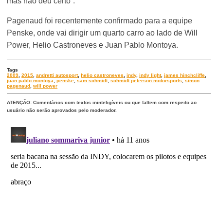
mas não deu certo”.
Pagenaud foi recentemente confirmado para a equipe
Penske, onde vai dirigir um quarto carro ao lado de Will
Power, Helio Castroneves e Juan Pablo Montoya.
Tags
2009
,
2015
,
andretti autosport
,
helio castroneves
,
indy
,
indy light
,
james hinchcliffe
,
juan pablo montoya
,
penske
,
sam schmidt
,
schmidt peterson motorsports
,
simon
pagenaud
,
will power
ATENÇÃO: Comentários com textos ininteligíveis ou que faltem com respeito ao
usuário não serão aprovados pelo moderador.