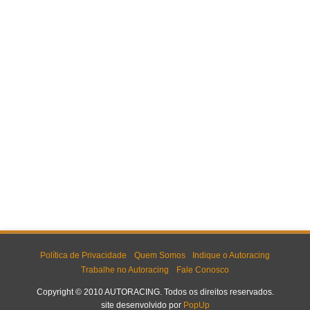
Política de Privacidade
Quem Somos
Indique o Autoracing
Trabalhe no Autoracing
Fale Conosco
Copyright © 2010 AUTORACING. Todos os direitos reservados.
site desenvolvido por
PopUp