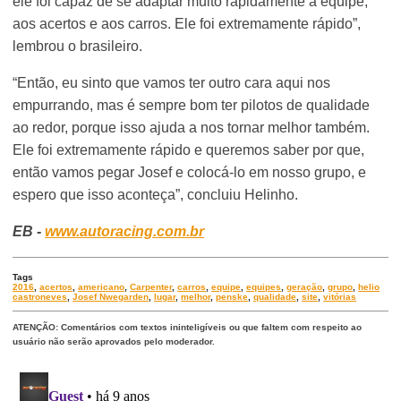
ele foi capaz de se adaptar muito rapidamente à equipe,
aos acertos e aos carros. Ele foi extremamente rápido”,
lembrou o brasileiro.
“Então, eu sinto que vamos ter outro cara aqui nos
empurrando, mas é sempre bom ter pilotos de qualidade
ao redor, porque isso ajuda a nos tornar melhor também.
Ele foi extremamente rápido e queremos saber por que,
então vamos pegar Josef e colocá-lo em nosso grupo, e
espero que isso aconteça”, concluiu Helinho.
EB -
www.autoracing.com.br
Tags
2016
,
acertos
,
americano
,
Carpenter
,
carros
,
equipe
,
equipes
,
geração
,
grupo
,
helio
castroneves
,
Josef Nwegarden
,
lugar
,
melhor
,
penske
,
qualidade
,
site
,
vitórias
ATENÇÃO: Comentários com textos ininteligíveis ou que faltem com respeito ao
usuário não serão aprovados pelo moderador.