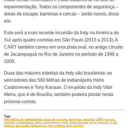
repavimentação. Todos os componentes de segurança –
áreas de escape, barreiras e cercas – serão novos, disse
ele.
Esta será a mais recente incursão da Indy na América do
Sul após quatro corridas em São Paulo (2010 a 2013). A
CART também correu em uma pista oval, no antigo circuito
de Jacarepaguá no Rio de Janeiro no período de 1996 a
2000.
Duas das maiores estrelas da Indy são brasileiras: os
vencedores das 500 Milhas de Indianápolis Helio
Castroneves e Tony Kanaan. O ex-piloto da Indy Vitor
Meira, que é de Brasília, também poderia pilotar nesta
próxima corrida.
Tags
500 milhas de indianápolis
,
areas de escape
,
barreiras
,
brasilia
,
CART
,
cercas
,
circuito
,
cronograma
,
helio castroneves
,
indy
,
Jacarepaguá
,
nova orleans
,
rio de
janeiro
,
sao paulo
,
segurança
,
tony cotman
,
tony kanaan