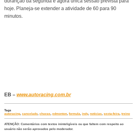
duranção da segunda e agora única sessão prevista para
hoje. Planeja-se extender a atividade de 60 para 90
minutos.
EB –
www.autoracing.com.br
Tags
autoracing
,
cancelado
,
chuvas
,
edmonton
,
formula
,
indy
,
noticias
,
sexta-feira
,
treino
ATENÇÃO: Comentários com textos ininteligíveis ou que faltem com respeito ao
usuário não serão aprovados pelo moderador.