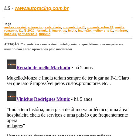
LS -
www.autoracing.com.br
Tags
andrea corsini
,
autoracing
,
calendario
,
comentarios f1
,
comente sobre F1
,
emilia
romanha
,
f1
,
f1 2020
,
formula 1
,
futuro
,
gp
,
imola
,
intenção
,
melhor site f1
,
ministro
,
noticias
,
permanência
,
turismo
ATENÇÃO: Comentários com textos ininteligíveis ou que faltem com respeito ao
usuário não serão aprovados pelo moderador.