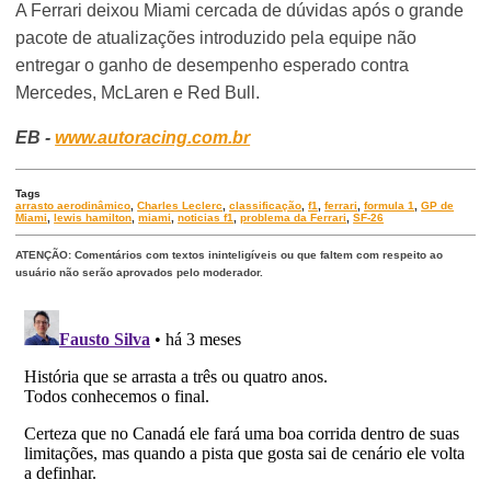
A Ferrari deixou Miami cercada de dúvidas após o grande
pacote de atualizações introduzido pela equipe não
entregar o ganho de desempenho esperado contra
Mercedes, McLaren e Red Bull.
EB -
www.autoracing.com.br
Tags
arrasto aerodinâmico
,
Charles Leclerc
,
classificação
,
f1
,
ferrari
,
formula 1
,
GP de
Miami
,
lewis hamilton
,
miami
,
noticias f1
,
problema da Ferrari
,
SF-26
ATENÇÃO: Comentários com textos ininteligíveis ou que faltem com respeito ao
usuário não serão aprovados pelo moderador.