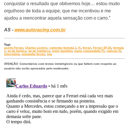
conquistar o resultado que obtivemos hoje… estou muito
orgulhoso de toda a equipe, que me incentivou e me
ajudou a reencontrar aquela sensação com o carro.”
AS -
www.autoracing.com.br
Tags
acerto Ferrari
,
Charles Leclerc
,
comentar formula 1
,
f1
,
ferrari
,
Ferrari SF-26
,
formula
1
,
gp da belgica
,
gp da inglaterra
,
lewis hamilton
,
maior comunidade F1
,
noticias f1
,
silverstone
,
simulador ferrari
,
spa
ATENÇÃO: Comentários com textos ininteligíveis ou que faltem com respeito ao
usuário não serão aprovados pelo moderador.