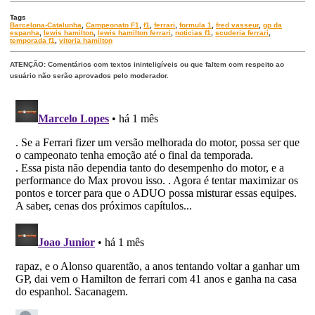
Tags
Barcelona-Catalunha
,
Campeonato F1
,
f1
,
ferrari
,
formula 1
,
fred vasseur
,
gp da
espanha
,
lewis hamilton
,
lewis hamilton ferrari
,
noticias f1
,
scuderia ferrari
,
temporada f1
,
vitoria hamilton
ATENÇÃO: Comentários com textos ininteligíveis ou que faltem com respeito ao
usuário não serão aprovados pelo moderador.