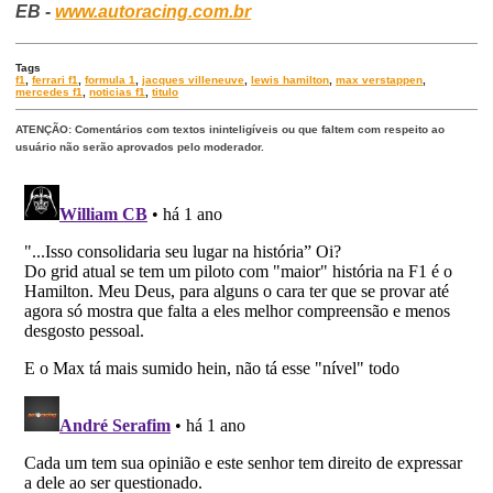
EB -
www.autoracing.com.br
Tags
f1
,
ferrari f1
,
formula 1
,
jacques villeneuve
,
lewis hamilton
,
max verstappen
,
mercedes f1
,
noticias f1
,
titulo
ATENÇÃO: Comentários com textos ininteligíveis ou que faltem com respeito ao
usuário não serão aprovados pelo moderador.