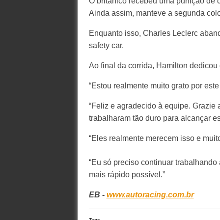
O britânico recebeu uma punição de c
Ainda assim, manteve a segunda colo
Enquanto isso, Charles Leclerc aban
safety car.
Ao final da corrida, Hamilton dedicou
“Estou realmente muito grato por este 
“Feliz e agradecido à equipe. Grazie 
trabalharam tão duro para alcançar es
“Eles realmente merecem isso e muito
“Eu só preciso continuar trabalhando 
mais rápido possível.”
EB -
www.autoracing.com.br
Tags