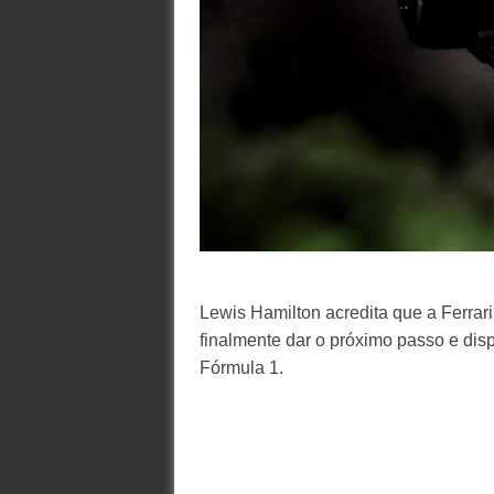
Lewis Hamilton acredita que a Ferrar
finalmente dar o próximo passo e dis
Fórmula 1.