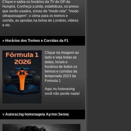
Clique e saiba os horários da TV do GP da
Hungria. Conheça a pista, estatísticas, os pneus
que serão usados, zonas de "modo reta", "modo
ultrapassagem", o clima para os treinos e
corrida, as apostas na bolsa de Londres, vídeos
e etc.
» Horários dos Treinos e Corridas da F1
Clique na imagem ao
lado e veja todas as
datas, locais e
horários de todos os
treinos e corridas da
temporada 2023 da
Formula 1
Aqui no Autoracing
você não perde nada!
» Autoracing homenageia Ayrton Senna