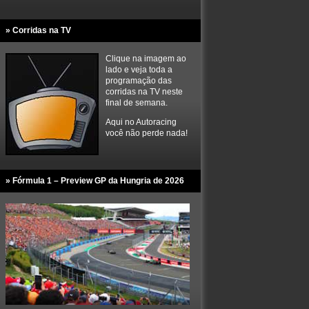
» Corridas na TV
Clique na imagem ao
lado e veja toda a
programação das
corridas na TV neste
final de semana.
Aqui no Autoracing
você não perde nada!
» Fórmula 1 – Preview GP da Hungria de 2026