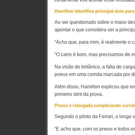
Hamilton identifica principal área par
Ao ser questionado sobre o maior des
apontar o que considera ser a principa
“Acho que, para mim, é realmente o ca
“O carro é bom, mas precisamos de m
Na visão do britânico, a falta de car
pneus em uma corrida marcada por dif
Além disso, Hamilton explicou que e
primeiro stint da prova.
Pneus e relargada complicaram corrida
Segundo o piloto da Ferrari, o longo 
“E acho que, com os pneus e todos os 