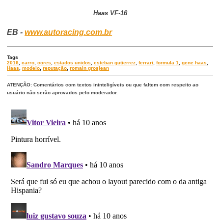
Haas VF-16
EB -
www.autoracing.com.br
Tags
2016
,
carro
,
cores
,
estados unidos
,
esteban gutierrez
,
ferrari
,
formula 1
,
gene haas
,
Haas
,
modelo
,
reputação
,
romain grosjean
ATENÇÃO: Comentários com textos ininteligíveis ou que faltem com respeito ao
usuário não serão aprovados pelo moderador.