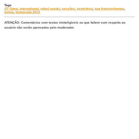
Tags
GT Open
,
international
,
rafael suzuki
,
sessões
,
sexta-feira
,
spa francorchamps
,
tempo
,
temporada 2013
ATENÇÃO: Comentários com textos ininteligíveis ou que faltem com respeito ao
usuário não serão aprovados pelo moderador.