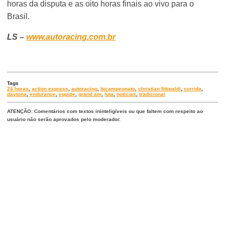
horas da disputa e as oito horas finais ao vivo para o
Brasil.
LS –
www.autoracing.com.br
Tags
24 horas
,
action express
,
autoracing
,
bicampeonato
,
christian fittipaldi
,
corrida
,
daytona
,
endurance
,
equipe
,
grand am
,
luta
,
noticias
,
tradicional
ATENÇÃO: Comentários com textos ininteligíveis ou que faltem com respeito ao
usuário não serão aprovados pelo moderador.