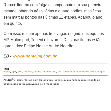
Rapax: liderou com folga o campeonato em sua primeira
metade, obtendo três vitórias e quatro pódios, mas ficou
sem marcar pontos nas últimas 11 etapas. Acabou o ano
em quinto.
Com isso, restam apenas três vagas no grid, nas equipes
MP Motorsport, Trident e Lazarus. Dois brasileiros estão
garantidos: Felipe Nasr e André Negrão.
EB -
www.autoracing.com.br
Tags
dupla
,
gp2
,
grid
,
pilotos
,
racing engineering
,
stefano coletti
,
temporada 2014
,
vagas
ATENÇÃO: Comentários com textos ininteligíveis ou que faltem com respeito ao
usuário não serão aprovados pelo moderador.