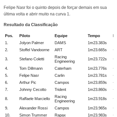
Felipe Nasr foi o quinto depois de forçar demais em sua
última volta e abrir muito na curva 1.
Resultado da Classificação
Pos.
Piloto
Equipe
Tempo
Di
1.
Jolyon Palmer
DAMS
1m23.383s
2.
Stoffel Vandoorne
ART
1m23.665s
+0
Racing
3.
Stefano Coletti
1m23.722s
+0
Engineering
4.
Tom Dillmann
Caterham
1m23.776s
+0
5.
Felipe Nasr
Carlin
1m23.781s
+0
6.
Arthur Pic
Campos
1m23.859s
+0
7.
Johnny Cecotto
Trident
1m23.860s
+0
Racing
8.
Raffaele Marciello
1m23.918s
+0
Engineering
9.
Alexander Rossi
Campos
1m23.965s
+0
10.
Simon Trummer
Rapax
1m23.983s
+0