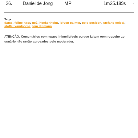
26.
Daniel de Jong
MP
1m25.189s
+1
Tags
dams
,
felipe nasr
,
gp2
,
hockenheim
,
jolyon palmer
,
pole position
,
stefano coletti
,
stoffel vandoorne
,
tom dillmann
ATENÇÃO: Comentários com textos ininteligíveis ou que faltem com respeito ao
usuário não serão aprovados pelo moderador.