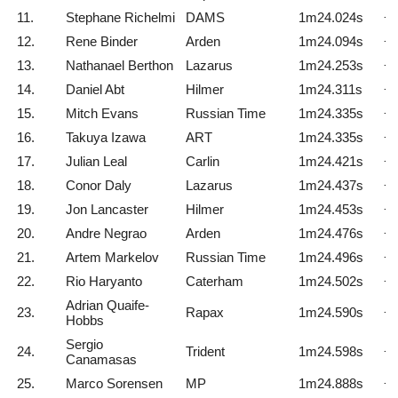
11.
Stephane Richelmi
DAMS
1m24.024s
+0
12.
Rene Binder
Arden
1m24.094s
+0
13.
Nathanael Berthon
Lazarus
1m24.253s
+0
14.
Daniel Abt
Hilmer
1m24.311s
+0
15.
Mitch Evans
Russian Time
1m24.335s
+0
16.
Takuya Izawa
ART
1m24.335s
+0
17.
Julian Leal
Carlin
1m24.421s
+1
18.
Conor Daly
Lazarus
1m24.437s
+1
19.
Jon Lancaster
Hilmer
1m24.453s
+1
20.
Andre Negrao
Arden
1m24.476s
+1
21.
Artem Markelov
Russian Time
1m24.496s
+1
22.
Rio Haryanto
Caterham
1m24.502s
+1
Adrian Quaife-
23.
Rapax
1m24.590s
+1
Hobbs
Sergio
24.
Trident
1m24.598s
+1
Canamasas
25.
Marco Sorensen
MP
1m24.888s
+1