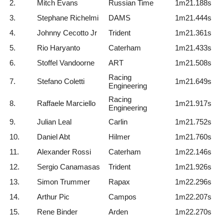
2.
Mitch Evans
Russian Time
1m21.188s
3.
Stephane Richelmi
DAMS
1m21.444s
4.
Johnny Cecotto Jr
Trident
1m21.361s
5.
Rio Haryanto
Caterham
1m21.433s
6.
Stoffel Vandoorne
ART
1m21.508s
Racing
7.
Stefano Coletti
1m21.649s
Engineering
Racing
8.
Raffaele Marciello
1m21.917s
Engineering
9.
Julian Leal
Carlin
1m21.752s
10.
Daniel Abt
Hilmer
1m21.760s
11.
Alexander Rossi
Caterham
1m22.146s
12.
Sergio Canamasas
Trident
1m21.926s
13.
Simon Trummer
Rapax
1m22.296s
14.
Arthur Pic
Campos
1m22.207s
15.
Rene Binder
Arden
1m22.270s