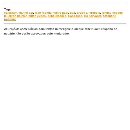
Tags
caterham
,
daniel abt
,
facu regalia
,
felipe nasr
,
gp2
,
grupo a
,
grupo b
,
johnny cecotto
jr
,
jolyon palmer
,
mitch evans
,
penalizações
,
Rascasse
,
rio haryanto
,
stephane
richelmi
ATENÇÃO: Comentários com textos ininteligíveis ou que faltem com respeito ao
usuário não serão aprovados pelo moderador.