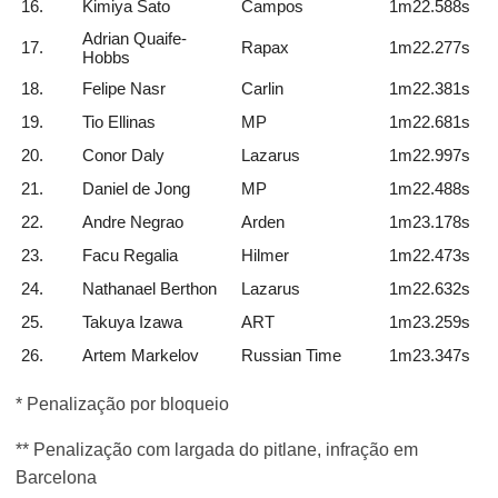
16.
Kimiya Sato
Campos
1m22.588s
Adrian Quaife-
17.
Rapax
1m22.277s
Hobbs
18.
Felipe Nasr
Carlin
1m22.381s
19.
Tio Ellinas
MP
1m22.681s
20.
Conor Daly
Lazarus
1m22.997s
21.
Daniel de Jong
MP
1m22.488s
22.
Andre Negrao
Arden
1m23.178s
23.
Facu Regalia
Hilmer
1m22.473s
24.
Nathanael Berthon
Lazarus
1m22.632s
25.
Takuya Izawa
ART
1m23.259s
26.
Artem Markelov
Russian Time
1m23.347s
* Penalização por bloqueio
** Penalização com largada do pitlane, infração em
Barcelona