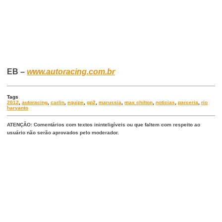
EB –
www.autoracing.com.br
Tags
2012
,
autoracing
,
carlin
,
equipe
,
gp2
,
marussia
,
max chilton
,
noticias
,
parceria
,
rio
haryanto
ATENÇÃO: Comentários com textos ininteligíveis ou que faltem com respeito ao
usuário não serão aprovados pelo moderador.