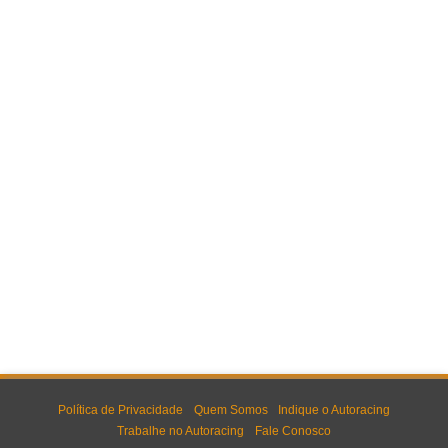
Política de Privacidade
Quem Somos
Indique o Autoracing
Trabalhe no Autoracing
Fale Conosco