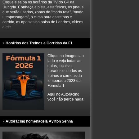
Clique e saiba os horários da TV do GP da
Hungria. Conheça a pista, estatísticas, os pneus
que serão usados, zonas de "modo reta", "modo
ultrapassagem", o clima para os treinos e
corrida, as apostas na bolsa de Londres, vídeos
e etc.
» Horários dos Treinos e Corridas da F1
Clique na imagem ao
lado e veja todas as
datas, locais e
horários de todos os
treinos e corridas da
temporada 2023 da
Formula 1
Aqui no Autoracing
você não perde nada!
» Autoracing homenageia Ayrton Senna