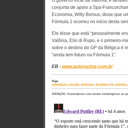
O governo local da Valônia, e também
conjunta de apoio a Spa-Francorcham
Economia, Willy Borsus, disse que uma
Fórmula 1 ocorreu no início desta se
Ele disse que está “pessoalmente env
Valônia, Elio di Rupo, e o primeiro-m
sobre o destino do GP da Bélgica é 
“ainda tem futuro na Fórmula 1”.
EB -
www.autoracing.com.br
Tags
calendario
,
circuito
,
governos
,
gp belgica f1
,
ministro
ATENÇÃO: Comentários com textos ininteligíveis ou q