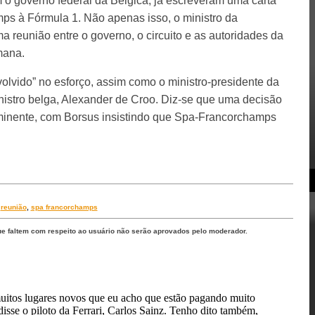
 o governo federal da Bélgica, já escreveram uma carta
ps à Fórmula 1. Não apenas isso, o ministro da
 reunião entre o governo, o circuito e as autoridades da
mana.
olvido” no esforço, assim como o ministro-presidente da
inistro belga, Alexander de Croo. Diz-se que uma decisão
iminente, com Borsus insistindo que Spa-Francorchamps
,
reunião
,
spa francorchamps
ue faltem com respeito ao usuário não serão aprovados pelo moderador.