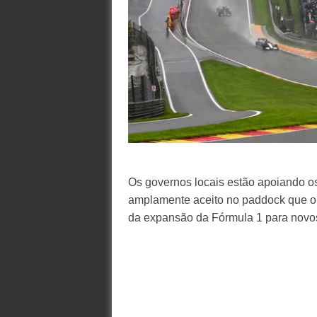
Os governos locais estão apoiando os
amplamente aceito no paddock que o 
da expansão da Fórmula 1 para novo