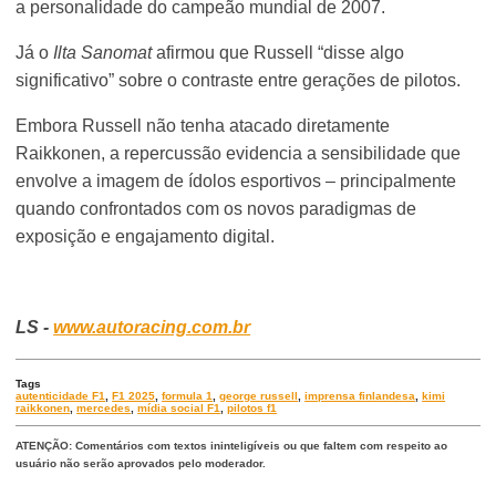
a personalidade do campeão mundial de 2007.
Já o
Ilta Sanomat
afirmou que Russell “disse algo
significativo” sobre o contraste entre gerações de pilotos.
Embora Russell não tenha atacado diretamente
Raikkonen, a repercussão evidencia a sensibilidade que
envolve a imagem de ídolos esportivos – principalmente
quando confrontados com os novos paradigmas de
exposição e engajamento digital.
LS -
www.autoracing.com.br
Tags
autenticidade F1
,
F1 2025
,
formula 1
,
george russell
,
imprensa finlandesa
,
kimi
raikkonen
,
mercedes
,
mídia social F1
,
pilotos f1
ATENÇÃO: Comentários com textos ininteligíveis ou que faltem com respeito ao
usuário não serão aprovados pelo moderador.