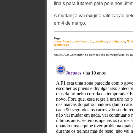
finais para lutarem pela pole nos últ
A mudança vai exigir a ratificação p
em 4 de março.
Tags
classificação
,
comissao f1
,
detalhes
,
eliminados
,
f1
,
f
temporada
ATENÇÃO: Comentários com textos ininteligíveis ou q