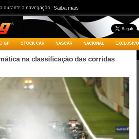
cia durante a navegação.
Saiba mais
O GP
STOCK CAR
NASCAR
NACIONAL
EXCLUSIVO
mática na classificação das corridas