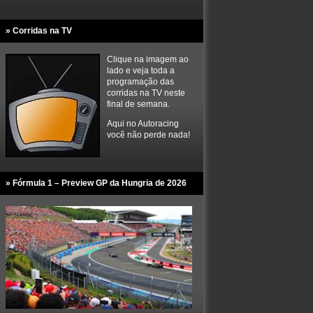
» Corridas na TV
Clique na imagem ao
lado e veja toda a
programação das
corridas na TV neste
final de semana.
Aqui no Autoracing
você não perde nada!
» Fórmula 1 – Preview GP da Hungria de 2026