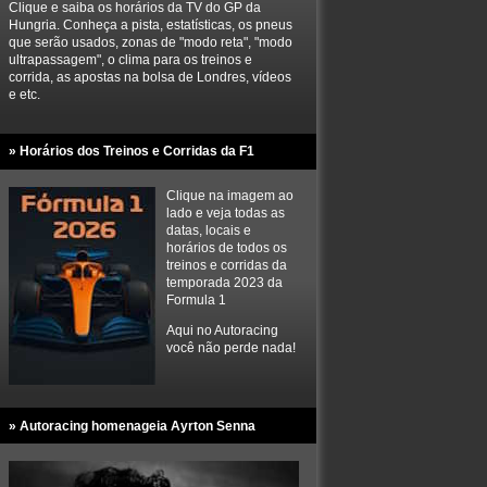
Clique e saiba os horários da TV do GP da
Hungria. Conheça a pista, estatísticas, os pneus
que serão usados, zonas de "modo reta", "modo
ultrapassagem", o clima para os treinos e
corrida, as apostas na bolsa de Londres, vídeos
e etc.
» Horários dos Treinos e Corridas da F1
Clique na imagem ao
lado e veja todas as
datas, locais e
horários de todos os
treinos e corridas da
temporada 2023 da
Formula 1
Aqui no Autoracing
você não perde nada!
» Autoracing homenageia Ayrton Senna