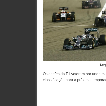
Lar
Os chefes da F1 votaram por unanimi
classificação para a próxima tempora