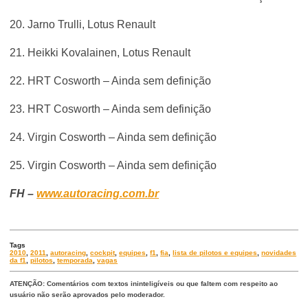
20. Jarno Trulli, Lotus Renault
21. Heikki Kovalainen, Lotus Renault
22. HRT Cosworth – Ainda sem definição
23. HRT Cosworth – Ainda sem definição
24. Virgin Cosworth – Ainda sem definição
25. Virgin Cosworth – Ainda sem definição
FH –
www.autoracing.com.br
Tags
2010
,
2011
,
autoracing
,
cockpit
,
equipes
,
f1
,
fia
,
lista de pilotos e equipes
,
novidades
da f1
,
pilotos
,
temporada
,
vagas
ATENÇÃO: Comentários com textos ininteligíveis ou que faltem com respeito ao
usuário não serão aprovados pelo moderador.