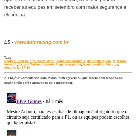
receber as equipes em setembro com maior segurança e
eficiência.
LS -
www.autoracing.com.br
Tags
Charles Leclerc
,
circuito de Madri
,
comentar formula 1
,
dia de filmagem
,
f1
,
ferrari
,
ferrari f1
,
Ferrari Madring
,
formula 1
,
gp da espanha
,
lewis hamilton
,
Madring
,
noticias f1
,
SF-26
ATENÇÃO: Comentários com textos ininteligíveis ou que faltem com respeito ao
usuário não serão aprovados pelo moderador.