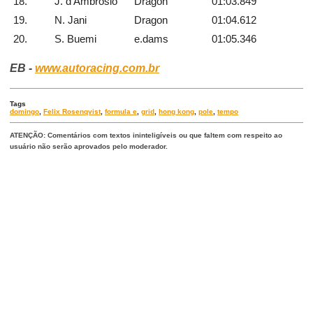
18.
J. d’Ambrosio
Dragon
01:03.849
19.
N. Jani
Dragon
01:04.612
20.
S. Buemi
e.dams
01:05.346
EB -
www.autoracing.com.br
Tags
domingo
,
Felix Rosenqvist
,
formula e
,
grid
,
hong kong
,
pole
,
tempo
ATENÇÃO: Comentários com textos ininteligíveis ou que faltem com respeito ao
usuário não serão aprovados pelo moderador.