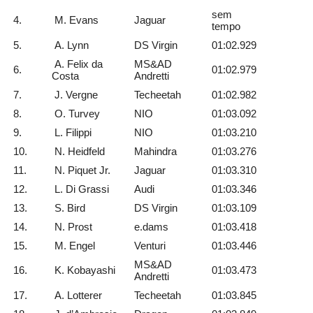
sem
4.
M. Evans
Jaguar
tempo
5.
A. Lynn
DS Virgin
01:02.929
A. Felix da
MS&AD
6.
01:02.979
Costa
Andretti
7.
J. Vergne
Techeetah
01:02.982
8.
O. Turvey
NIO
01:03.092
9.
L. Filippi
NIO
01:03.210
10.
N. Heidfeld
Mahindra
01:03.276
11.
N. Piquet Jr.
Jaguar
01:03.310
12.
L. Di Grassi
Audi
01:03.346
13.
S. Bird
DS Virgin
01:03.109
14.
N. Prost
e.dams
01:03.418
15.
M. Engel
Venturi
01:03.446
MS&AD
16.
K. Kobayashi
01:03.473
Andretti
17.
A. Lotterer
Techeetah
01:03.845