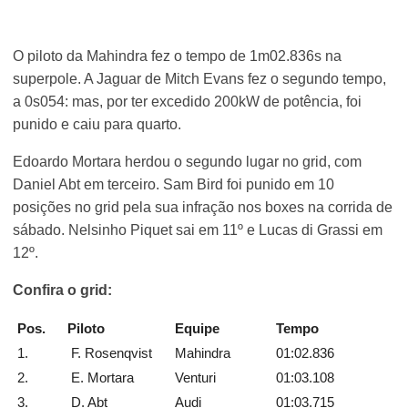
O piloto da Mahindra fez o tempo de 1m02.836s na
superpole. A Jaguar de Mitch Evans fez o segundo tempo,
a 0s054: mas, por ter excedido 200kW de potência, foi
punido e caiu para quarto.
Edoardo Mortara herdou o segundo lugar no grid, com
Daniel Abt em terceiro. Sam Bird foi punido em 10
posições no grid pela sua infração nos boxes na corrida de
sábado. Nelsinho Piquet sai em 11º e Lucas di Grassi em
12º.
Confira o grid:
Pos.
Piloto
Equipe
Tempo
1.
F. Rosenqvist
Mahindra
01:02.836
2.
E. Mortara
Venturi
01:03.108
3.
D. Abt
Audi
01:03.715