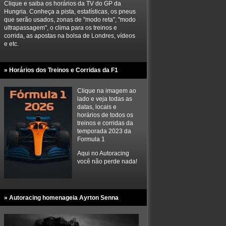
Clique e saiba os horários da TV do GP da
Hungria. Conheça a pista, estatísticas, os pneus
que serão usados, zonas de "modo reta", "modo
ultrapassagem", o clima para os treinos e
corrida, as apostas na bolsa de Londres, vídeos
e etc.
» Horários dos Treinos e Corridas da F1
Clique na imagem ao
lado e veja todas as
datas, locais e
horários de todos os
treinos e corridas da
temporada 2023 da
Formula 1
Aqui no Autoracing
você não perde nada!
» Autoracing homenageia Ayrton Senna