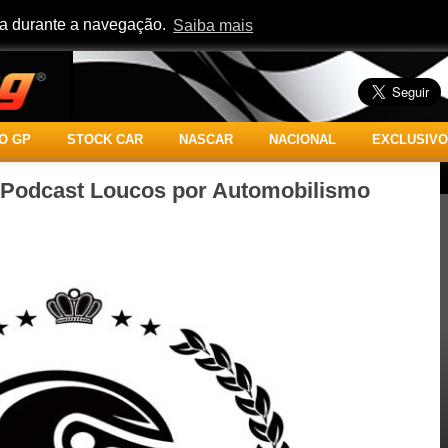
cia durante a navegação.
Saiba mais
O GP
STOCK CAR
NASCAR
NACIONAL
EXCLUSIVO
o Podcast Loucos por Automobilismo