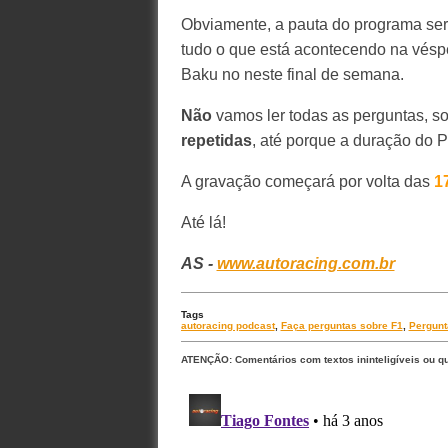
Obviamente, a pauta do programa será
tudo o que está acontecendo na véspe
Baku no neste final de semana.
Não
vamos ler todas as perguntas, s
repetidas
, até porque a duração do 
A gravação começará por volta das
1
Até lá!
AS -
www.autoracing.com.br
Tags
autoracing podcast
,
Faça perguntas sobre F1
,
Pergunt
ATENÇÃO: Comentários com textos ininteligíveis ou q