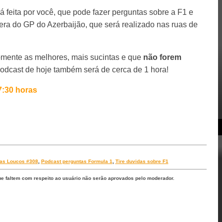
 feita por você, que pode fazer perguntas sobre a F1 e
ra do GP do Azerbaijão, que será realizado nas ruas de
omente as melhores, mais sucintas e que
não forem
Podcast de hoje também será de cerca de 1 hora!
7:30 horas
as Loucos #308
,
Podcast perguntas Formula 1
,
Tire duvidas sobre F1
ue faltem com respeito ao usuário não serão aprovados pelo moderador.