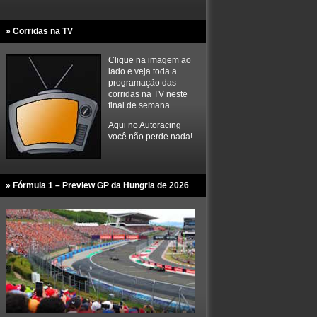
» Corridas na TV
Clique na imagem ao
lado e veja toda a
programação das
corridas na TV neste
final de semana.
Aqui no Autoracing
você não perde nada!
» Fórmula 1 – Preview GP da Hungria de 2026