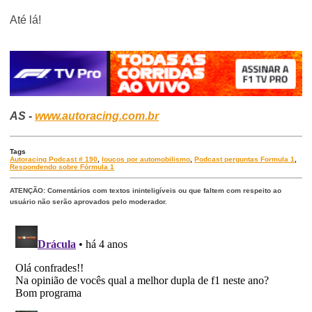
Até lá!
AS -
www.autoracing.com.br
Tags
Autoracing Podcast # 190
,
loucos por automobilismo
,
Podcast perguntas Formula 1
,
Respondendo sobre Fórmula 1
ATENÇÃO: Comentários com textos ininteligíveis ou que faltem com respeito ao
usuário não serão aprovados pelo moderador.