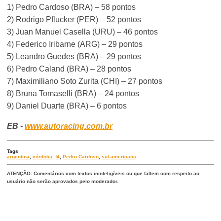
1) Pedro Cardoso (BRA) – 58 pontos
2) Rodrigo Pflucker (PER) – 52 pontos
3) Juan Manuel Casella (URU) – 46 pontos
4) Federico Iribarne (ARG) – 29 pontos
5) Leandro Guedes (BRA) – 29 pontos
6) Pedro Caland (BRA) – 28 pontos
7) Maximiliano Soto Zurita (CHI) – 27 pontos
8) Bruna Tomaselli (BRA) – 24 pontos
9) Daniel Duarte (BRA) – 6 pontos
EB -
www.autoracing.com.br
Tags
argentina
,
córdoba
,
f4
,
Pedro Cardoso
,
sul-americana
ATENÇÃO: Comentários com textos ininteligíveis ou que faltem com respeito ao
usuário não serão aprovados pelo moderador.