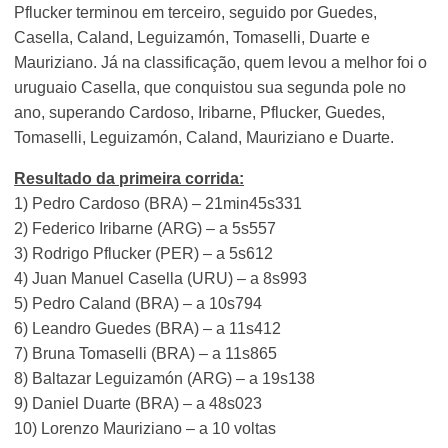
Pflucker terminou em terceiro, seguido por Guedes,
Casella, Caland, Leguizamón, Tomaselli, Duarte e
Mauriziano. Já na classificação, quem levou a melhor foi o
uruguaio Casella, que conquistou sua segunda pole no
ano, superando Cardoso, Iribarne, Pflucker, Guedes,
Tomaselli, Leguizamón, Caland, Mauriziano e Duarte.
Resultado da primeira corrida:
1) Pedro Cardoso (BRA) – 21min45s331
2) Federico Iribarne (ARG) – a 5s557
3) Rodrigo Pflucker (PER) – a 5s612
4) Juan Manuel Casella (URU) – a 8s993
5) Pedro Caland (BRA) – a 10s794
6) Leandro Guedes (BRA) – a 11s412
7) Bruna Tomaselli (BRA) – a 11s865
8) Baltazar Leguizamón (ARG) – a 19s138
9) Daniel Duarte (BRA) – a 48s023
10) Lorenzo Mauriziano – a 10 voltas