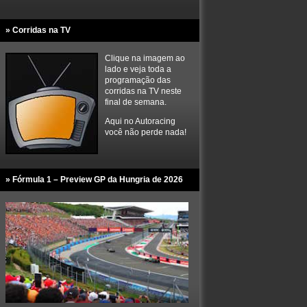
» Corridas na TV
Clique na imagem ao
lado e veja toda a
programação das
corridas na TV neste
final de semana.
Aqui no Autoracing
você não perde nada!
» Fórmula 1 – Preview GP da Hungria de 2026