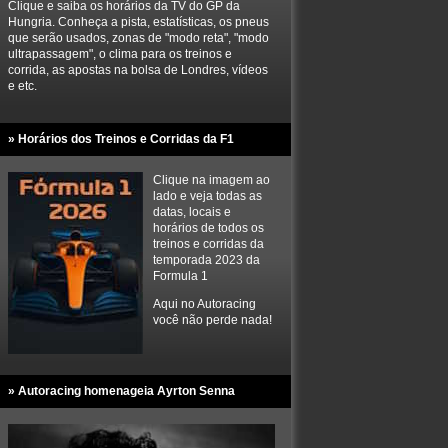
Clique e saiba os horários da TV do GP da
Hungria. Conheça a pista, estatísticas, os pneus
que serão usados, zonas de "modo reta", "modo
ultrapassagem", o clima para os treinos e
corrida, as apostas na bolsa de Londres, vídeos
e etc.
» Horários dos Treinos e Corridas da F1
Clique na imagem ao
lado e veja todas as
datas, locais e
horários de todos os
treinos e corridas da
temporada 2023 da
Formula 1
Aqui no Autoracing
você não perde nada!
» Autoracing homenageia Ayrton Senna