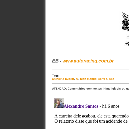
EB -
www.autoracing.com.br
Tags
anthoine hubert
,
f2
,
juan manuel correa
,
spa
ATENÇÃO: Comentários com textos ininteligíveis ou q