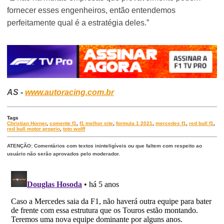
fornecer esses engenheiros, então entendemos
perfeitamente qual é a estratégia deles.”
AS -
www.autoracing.com.br
Tags
Christian Horner
,
comente f1
,
f1 melhor site
,
formula 1 2021
,
mercedes f1
,
red bull f1
,
red bull motor proprio
,
toto wolff
ATENÇÃO: Comentários com textos ininteligíveis ou que faltem com respeito ao
usuário não serão aprovados pelo moderador.