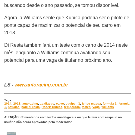
buscando desde o ano passado, se tornou disponível.
Agora, a Williams sente que Kubica poderia ser o piloto de
ponta capaz de maximizar o potencial de seu carro em
2018.
Di Resta também fará um teste com o carro de 2014 neste
mês, enquanto a Williams continua avaliando seu
potencial para uma vaga de titular no próximo ano.
LS -
www.autoracing.com.br
Tags
2014
,
2018
,
autoracing
,
avaliaçao
,
carro
,
equipe
,
f1
,
felipe massa
,
formula 1
,
formula-
1
,
noticias
,
paul di resta
,
Robert Kubica
,
temporada
,
testes
,
vaga
,
williams
ATENÇÃO: Comentários com textos ininteligíveis ou que faltem com respeito ao
usuário não serão aprovados pelo moderador.