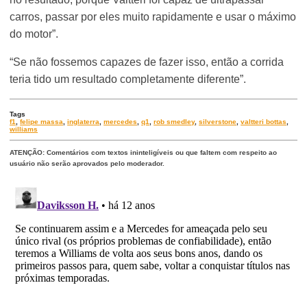
carros, passar por eles muito rapidamente e usar o máximo
do motor”.
“Se não fossemos capazes de fazer isso, então a corrida
teria tido um resultado completamente diferente”.
Tags
f1
,
felipe massa
,
inglaterra
,
mercedes
,
q1
,
rob smedley
,
silverstone
,
valtteri bottas
,
williams
ATENÇÃO: Comentários com textos ininteligíveis ou que faltem com respeito ao
usuário não serão aprovados pelo moderador.