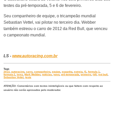
testes da pré-temporada, 5 e 6 de fevereiro.
Seu companheiro de equipe, o tricampeão mundial
Sebastian Vettel, vai pilotar no terceiro dia. Webber
também estreou o carro de 2012 da Red Bull, que venceu
o campeonato mundial.
LS -
www.autoracing.com.br
Tags
2013
,
autoracing
,
carro
,
companheiro
,
equipe
,
espanha
,
estreia
,
f1
,
formula 1
,
formula-1
,
jerez
,
Mark Webber
,
noticias
,
novo
,
pré-temporada
,
primeiro
,
rb9
,
red bull
,
Sebastian Vettel
,
teste
ATENÇÃO: Comentários com textos ininteligíveis ou que faltem com respeito ao
usuário não serão aprovados pelo moderador.