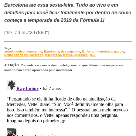
Barcelona até essa sexta-feira. Tudo ao vivo e em
detalhes para você ficar totalmente por dentro de como
começa a temporada de 2019 da Fórmula 1!
[the_ad id=”237860″]
Tags
aerodinamico
,
autoracing
,
Barcelona
,
desempenho
,
f1
,
ferrari
,
mercedes
,
pacote
,
Sebastian Vettel
,
surpreso
,
temporada
,
testes
,
upgrades
,
w10
ATENÇÃO: Comentários com textos ininteligíveis ou que faltem com respeito ao
usuário não serão aprovados pelo moderador.