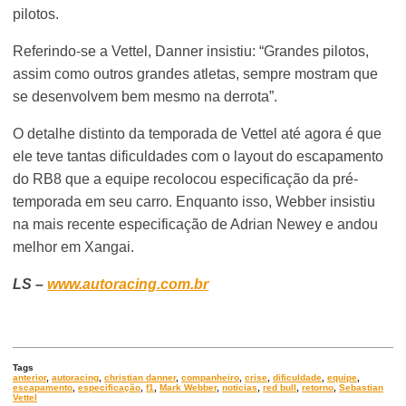
pilotos.
Referindo-se a Vettel, Danner insistiu: “Grandes pilotos,
assim como outros grandes atletas, sempre mostram que
se desenvolvem bem mesmo na derrota”.
O detalhe distinto da temporada de Vettel até agora é que
ele teve tantas dificuldades com o layout do escapamento
do RB8 que a equipe recolocou especificação da pré-
temporada em seu carro. Enquanto isso, Webber insistiu
na mais recente especificação de Adrian Newey e andou
melhor em Xangai.
LS –
www.autoracing.com.br
Tags
anterior
,
autoracing
,
christian danner
,
companheiro
,
crise
,
dificuldade
,
equipe
,
escapamento
,
especificação
,
f1
,
Mark Webber
,
noticias
,
red bull
,
retorno
,
Sebastian
Vettel