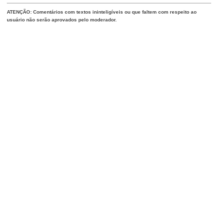
ATENÇÃO: Comentários com textos ininteligíveis ou que faltem com respeito ao
usuário não serão aprovados pelo moderador.