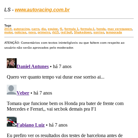
LS -
www.autoracing.com.br
Tags
2019
,
autoracing
,
carro
,
dia
,
equipe
,
f1
,
formula 1
,
formula-1
,
honda
,
max verstappen
,
motor
,
noticias
,
novo
,
primeiro
,
rb15
,
red bull
,
Shakedown
,
sorriso
,
temporada
ATENÇÃO: Comentários com textos ininteligíveis ou que faltem com respeito ao
usuário não serão aprovados pelo moderador.