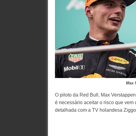
Max V
O piloto da Red Bull, Max Verstappen,
é necessário aceitar o risco que vem 
detalhada com a TV holandesa Ziggo Sp