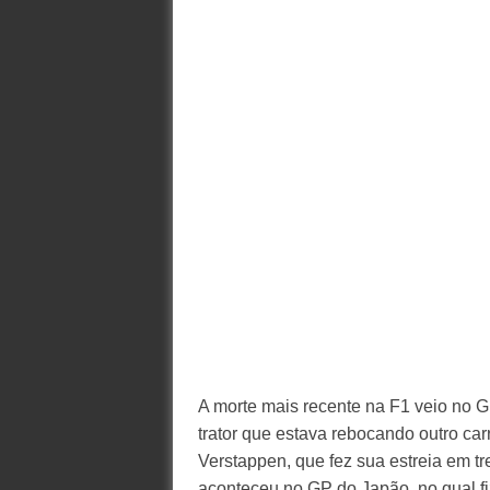
A morte mais recente na F1 veio no 
trator que estava rebocando outro ca
Verstappen, que fez sua estreia em t
aconteceu no GP do Japão, no qual fiz