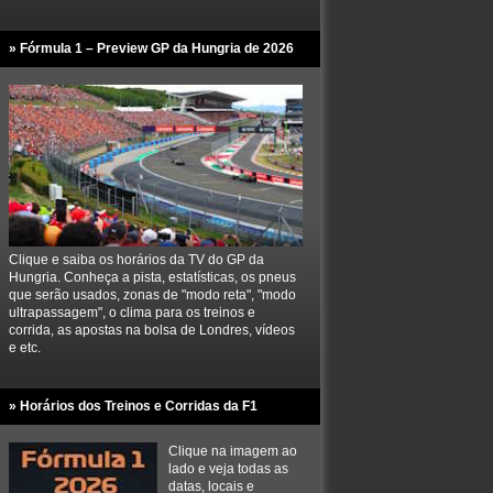
» Fórmula 1 – Preview GP da Hungria de 2026
Clique e saiba os horários da TV do GP da
Hungria. Conheça a pista, estatísticas, os pneus
que serão usados, zonas de "modo reta", "modo
ultrapassagem", o clima para os treinos e
corrida, as apostas na bolsa de Londres, vídeos
e etc.
» Horários dos Treinos e Corridas da F1
Clique na imagem ao
lado e veja todas as
datas, locais e