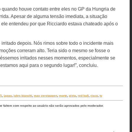
o quando houve contato entre eles no GP da Hungria de
rrida. Apesar de alguma tensão imediata, a situação
 ele entendeu por que Ricciardo estava chateado após o
 irritado depois. Nós rimos sobre todo o incidente mais
moções correram alto. Teria sido o mesmo se fosse o
tivéssemos irritados nesses momentos, especialmente se
estamos aqui para o segundo lugar!”, concluiu.
f1
,
japao
,
jules bianchi
,
max verstappen
,
morte
,
pista
,
red bull
,
risco
,
tv
ue faltem com respeito ao usuário não serão aprovados pelo moderador.