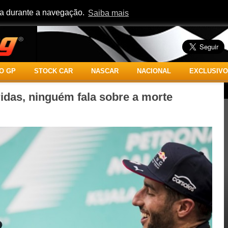
cia durante a navegação.
Saiba mais
O GP
STOCK CAR
NASCAR
NACIONAL
EXCLUSIVO
idas, ninguém fala sobre a morte