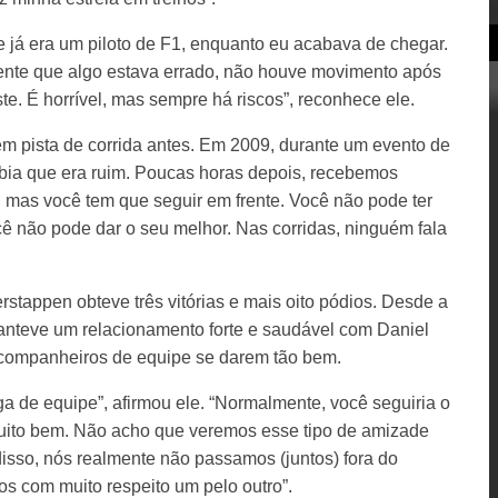
e já era um piloto de F1, enquanto eu acabava de chegar.
mente que algo estava errado, não houve movimento após
e. É horrível, mas sempre há riscos”, reconhece ele.
m pista de corrida antes. Em 2009, durante um evento de
abia que era ruim. Poucas horas depois, recebemos
 mas você tem que seguir em frente. Você não pode ter
ê não pode dar o seu melhor. Nas corridas, ninguém fala
stappen obteve três vitórias e mais oito pódios. Desde a
anteve um relacionamento forte e saudável com Daniel
 companheiros de equipe se darem tão bem.
 de equipe”, afirmou ele. “Normalmente, você seguiria o
uito bem. Não acho que veremos esse tipo de amizade
isso, nós realmente não passamos (juntos) fora do
s com muito respeito um pelo outro”.