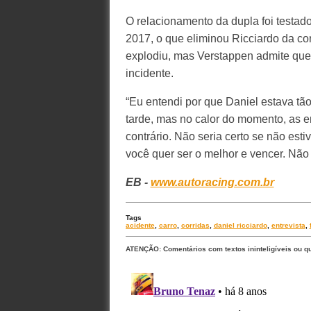
O relacionamento da dupla foi testad
2017, o que eliminou Ricciardo da co
explodiu, mas Verstappen admite que
incidente.
“Eu entendi por que Daniel estava tão
tarde, mas no calor do momento, as e
contrário. Não seria certo se não es
você quer ser o melhor e vencer. Não 
EB -
www.autoracing.com.br
Tags
acidente
,
carro
,
corridas
,
daniel ricciardo
,
entrevista
,
ATENÇÃO: Comentários com textos ininteligíveis ou q