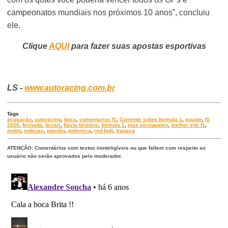
campeonatos mundiais nos próximos 10 anos”, concluiu
ele.
Clique
AQUI
para fazer suas apostas esportivas
LS -
www.autoracing.com.br
Tags
acusação
,
autoracing
,
boca
,
comentarios f1
,
Comente sobre formula 1
,
equipe
,
f1
2020
,
fechada
,
ferrari
,
flavio briatore
,
formula 1
,
max verstappen
,
melhor site f1
,
motor
,
noticias
,
opinião
,
polemica
,
red bull
,
trapaça
ATENÇÃO: Comentários com textos ininteligíveis ou que faltem com respeito ao
usuário não serão aprovados pelo moderador.