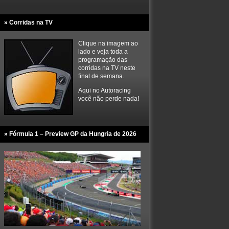
» Corridas na TV
Clique na imagem ao
lado e veja toda a
programação das
corridas na TV neste
final de semana.
Aqui no Autoracing
você não perde nada!
» Fórmula 1 – Preview GP da Hungria de 2026