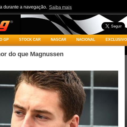
cia durante a navegação.
Saiba mais
O GP
STOCK CAR
NASCAR
NACIONAL
EXCLUSIVO
hor do que Magnussen