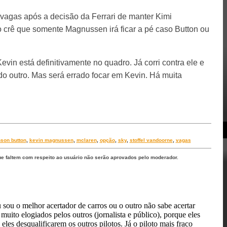
agas após a decisão da Ferrari de manter Kimi
crê que somente Magnussen irá ficar a pé caso Button ou
evin está definitivamente no quadro. Já corri contra ele e
o outro. Mas será errado focar em Kevin. Há muita
nson button
,
kevin magnussen
,
mclaren
,
opção
,
sky
,
stoffel vandoorne
,
vagas
ue faltem com respeito ao usuário não serão aprovados pelo moderador.