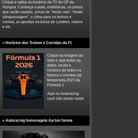
Clique e saiba os horários da TV do GP da
Hungria. Conheça a pista, estatísticas, os pneus
que serão usados, zonas de "modo reta", "modo
ultrapassagem", o clima para os treinos e
corrida, as apostas na bolsa de Londres, vídeos
e etc.
» Horários dos Treinos e Corridas da F1
Clique na imagem ao
lado e veja todas as
datas, locais e
horários de todos os
treinos e corridas da
temporada 2023 da
Formula 1
Aqui no Autoracing
você não perde nada!
» Autoracing homenageia Ayrton Senna