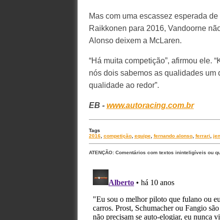
Mas com uma escassez esperada de v
Raikkonen para 2016, Vandoorne não 
Alonso deixem a McLaren.
“Há muita competição”, afirmou ele. “K
nós dois sabemos as qualidades um d
qualidade ao redor”.
EB -
www.autoracing.com.br
Tags
2016
,
competição
,
equipe
,
fernando alonso
,
ferrari
,
je
ATENÇÃO: Comentários com textos ininteligíveis ou q