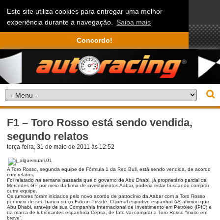
Este site utiliza cookies para entregar uma melhor
experiência durante a navegação.
Saiba mais
Concordo!
F1 – Toro Rosso está sendo vendida,
segundo relatos
terça-feira, 31 de maio de 2011 às 12:52
A Toro Rosso, segunda equipe de Fórmula 1 da Red Bull, está sendo vendida, de acordo
com relatos.
Foi relatado na semana passada que o governo de Abu Dhabi, já proprietário parcial da
Mercedes GP por meio da firma de investimentos Aabar, poderia estar buscando comprar
outra equipe.
Os rumores foram iniciados pelo novo acordo de patrocínio da Aabar com a Toro Rosso
por meio de seu banco suíço Falcon Private. O jornal esportivo espanhol
AS
afirmou que
Abu Dhabi, através de sua Companhia Internacional de Investimento em Petróleo (IPIC) e
da marca de lubrificantes espanhola Cepsa, de fato vai comprar a Toro Rosso “muito em
breve”.