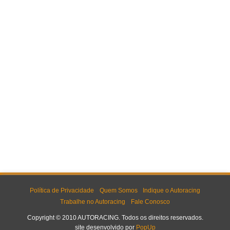
Política de Privacidade
Quem Somos
Indique o Autoracing
Trabalhe no Autoracing
Fale Conosco
Copyright © 2010 AUTORACING. Todos os direitos reservados.
site desenvolvido por
PopUp