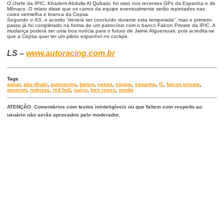
O chefe da IPIC, Khadem Abdulla Al Qubaisi, foi visto nos recentes GPs da Espanha e de
Mônaco. O relato disse que os carros da equipe eventualmente serão repintados nas
cores vermelha e branca da Cepsa.
Segundo o
AS
, o acordo “deverá ser concluído durante esta temporada”, mas o primeiro
passo já foi completado na forma de um patrocínio com o banco Falcon Private da IPIC. A
mudança poderá ser uma boa notícia para o futuro de Jaime Alguersuari, pois acredita-se
que a Cepsa quer ter um piloto espanhol no cockpit.
LS –
www.autoracing.com.br
Tags
aabar
,
abu dhabi
,
autoracing
,
banco
,
cepsa
,
equipe
,
espanha
,
f1
,
falcon private
,
governo
,
noticias
,
red bull
,
suíço
,
toro rosso
,
venda
ATENÇÃO: Comentários com textos ininteligíveis ou que faltem com respeito ao
usuário não serão aprovados pelo moderador.