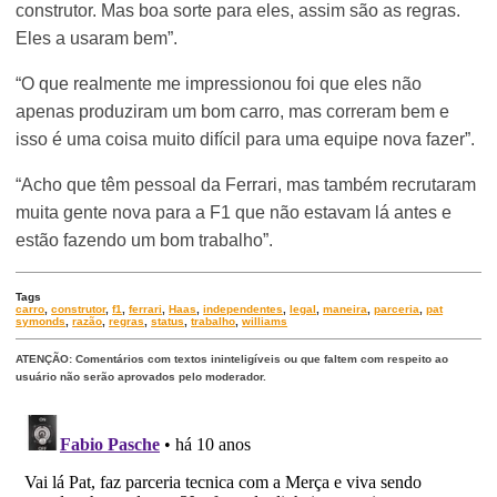
construtor. Mas boa sorte para eles, assim são as regras.
Eles a usaram bem”.
“O que realmente me impressionou foi que eles não
apenas produziram um bom carro, mas correram bem e
isso é uma coisa muito difícil para uma equipe nova fazer”.
“Acho que têm pessoal da Ferrari, mas também recrutaram
muita gente nova para a F1 que não estavam lá antes e
estão fazendo um bom trabalho”.
Tags
carro
,
construtor
,
f1
,
ferrari
,
Haas
,
independentes
,
legal
,
maneira
,
parceria
,
pat
symonds
,
razão
,
regras
,
status
,
trabalho
,
williams
ATENÇÃO: Comentários com textos ininteligíveis ou que faltem com respeito ao
usuário não serão aprovados pelo moderador.