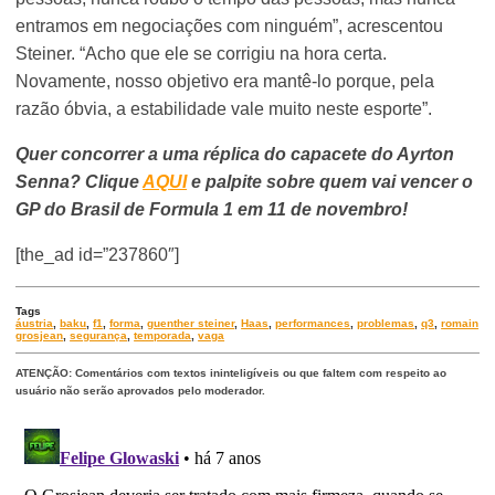
entramos em negociações com ninguém”, acrescentou
Steiner. “Acho que ele se corrigiu na hora certa.
Novamente, nosso objetivo era mantê-lo porque, pela
razão óbvia, a estabilidade vale muito neste esporte”.
Quer concorrer a uma réplica do capacete do Ayrton
Senna? Clique
AQUI
e palpite sobre quem vai vencer o
GP do Brasil de Formula 1 em 11 de novembro!
[the_ad id=”237860″]
Tags
áustria
,
baku
,
f1
,
forma
,
guenther steiner
,
Haas
,
performances
,
problemas
,
q3
,
romain
grosjean
,
segurança
,
temporada
,
vaga
ATENÇÃO: Comentários com textos ininteligíveis ou que faltem com respeito ao
usuário não serão aprovados pelo moderador.