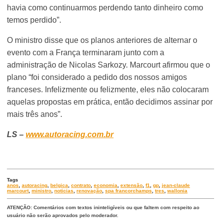
havia como continuarmos perdendo tanto dinheiro como
temos perdido”.
O ministro disse que os planos anteriores de alternar o
evento com a França terminaram junto com a
administração de Nicolas Sarkozy. Marcourt afirmou que o
plano “foi considerado a pedido dos nossos amigos
franceses. Infelizmente ou felizmente, eles não colocaram
aquelas propostas em prática, então decidimos assinar por
mais três anos”.
LS –
www.autoracing.com.br
Tags
anos
,
autoracing
,
belgica
,
contrato
,
economia
,
extensão
,
f1
,
gp
,
jean-claude
marcourt
,
ministro
,
noticias
,
renovação
,
spa francorchamps
,
tres
,
wallonia
ATENÇÃO: Comentários com textos ininteligíveis ou que faltem com respeito ao
usuário não serão aprovados pelo moderador.