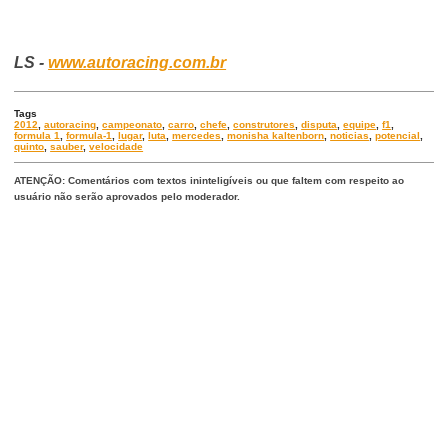
LS -
www.autoracing.com.br
Tags
2012
,
autoracing
,
campeonato
,
carro
,
chefe
,
construtores
,
disputa
,
equipe
,
f1
,
formula 1
,
formula-1
,
lugar
,
luta
,
mercedes
,
monisha kaltenborn
,
noticias
,
potencial
,
quinto
,
sauber
,
velocidade
ATENÇÃO: Comentários com textos ininteligíveis ou que faltem com respeito ao
usuário não serão aprovados pelo moderador.