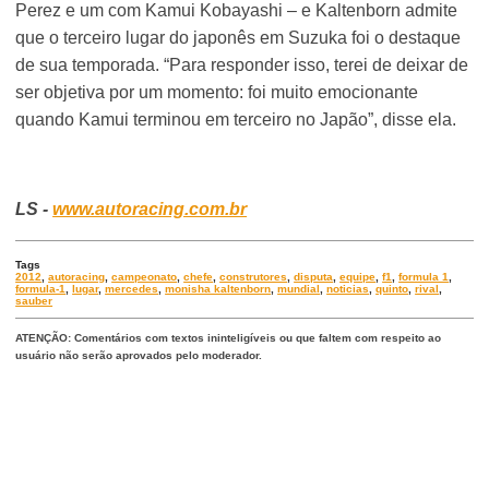
Perez e um com Kamui Kobayashi – e Kaltenborn admite
que o terceiro lugar do japonês em Suzuka foi o destaque
de sua temporada. “Para responder isso, terei de deixar de
ser objetiva por um momento: foi muito emocionante
quando Kamui terminou em terceiro no Japão”, disse ela.
LS -
www.autoracing.com.br
Tags
2012
,
autoracing
,
campeonato
,
chefe
,
construtores
,
disputa
,
equipe
,
f1
,
formula 1
,
formula-1
,
lugar
,
mercedes
,
monisha kaltenborn
,
mundial
,
noticias
,
quinto
,
rival
,
sauber
ATENÇÃO: Comentários com textos ininteligíveis ou que faltem com respeito ao
usuário não serão aprovados pelo moderador.